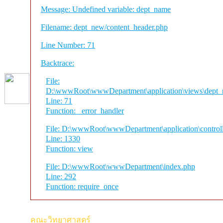
Message: Undefined variable: dept_name
Filename: dept_new/content_header.php
Line Number: 71
Backtrace:
File:
D:\wwwRoot\wwwDepartment\application\views\dept_n
Line: 71
Function: _error_handler
File: D:\wwwRoot\wwwDepartment\application\control
Line: 1330
Function: view
File: D:\wwwRoot\wwwDepartment\index.php
Line: 292
Function: require_once
คณะวิทยาศาสตร์