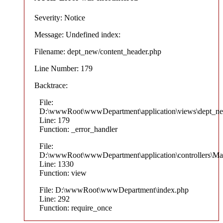
Severity: Notice
Message: Undefined index:
Filename: dept_new/content_header.php
Line Number: 179
Backtrace:
File:
D:\wwwRoot\wwwDepartment\application\views\dept_ne
Line: 179
Function: _error_handler
File:
D:\wwwRoot\wwwDepartment\application\controllers\Ma
Line: 1330
Function: view
File: D:\wwwRoot\wwwDepartment\index.php
Line: 292
Function: require_once