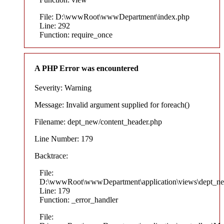
File: D:\wwwRoot\wwwDepartment\index.php
Line: 292
Function: require_once
A PHP Error was encountered
Severity: Warning
Message: Invalid argument supplied for foreach()
Filename: dept_new/content_header.php
Line Number: 179
Backtrace:
File:
D:\wwwRoot\wwwDepartment\application\views\dept_ne
Line: 179
Function: _error_handler
File: