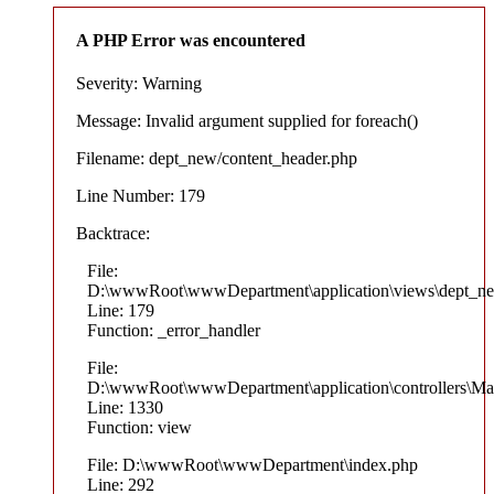
A PHP Error was encountered
Severity: Warning
Message: Invalid argument supplied for foreach()
Filename: dept_new/content_header.php
Line Number: 179
Backtrace:
File:
D:\wwwRoot\wwwDepartment\application\views\dept_ne
Line: 179
Function: _error_handler
File:
D:\wwwRoot\wwwDepartment\application\controllers\Ma
Line: 1330
Function: view
File: D:\wwwRoot\wwwDepartment\index.php
Line: 292