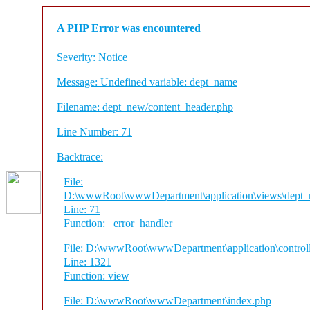
A PHP Error was encountered
Severity: Notice
Message: Undefined variable: dept_name
Filename: dept_new/content_header.php
Line Number: 71
Backtrace:
File:
D:\wwwRoot\wwwDepartment\application\views\dept_n
Line: 71
Function: _error_handler
File: D:\wwwRoot\wwwDepartment\application\control
Line: 1321
Function: view
File: D:\wwwRoot\wwwDepartment\index.php