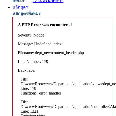
ศิษย์เก่า
- สโมสรนักศึกษา
หลักสูตร
หลักสูตรทั้งหมด
A PHP Error was encountered
Severity: Notice
Message: Undefined index:
Filename: dept_new/content_header.php
Line Number: 179
Backtrace:
File:
D:\wwwRoot\wwwDepartment\application\views\dept_ne
Line: 179
Function: _error_handler
File:
D:\wwwRoot\wwwDepartment\application\controllers\Ma
Line: 1321
Function: view